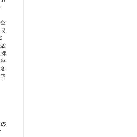
需
合空
覺易
S
來說
，採
，容
，容
，容
t及
好