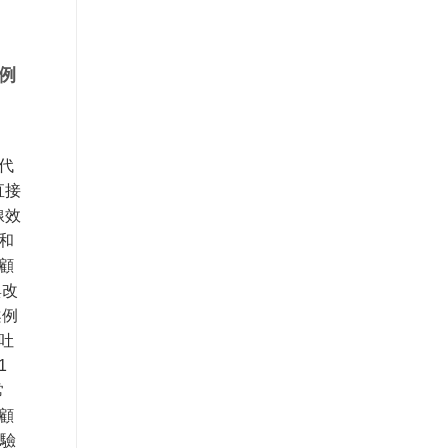
例
代
直接
線效
和
顧
與改
案例
吐
1
常
顧
經驗