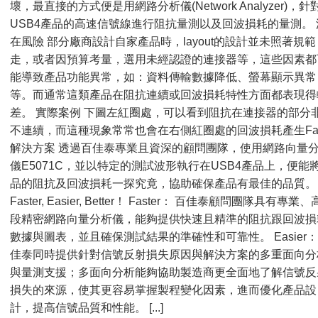
壞，最直接的方式便是用網路分析儀(Network Analyzer)，針
USB4產品的高速信號線進行阻抗量測以及回波損耗的量測。 
在風險 部分廠商設計自家產品時，layout的設計並未照著規範
走，或者因預算考量，選用未經認證的連接器等，這些因素都
能導致產品功能異常，如：資料傳輸數據降低、螢幕顯示異常
等。而通常這類產品在阻抗連續或回波損耗特性方面都表現得
差。 實際案例 下圖左紅圈處，可以看到阻抗在連接器的部分
不連續，而這種現象常常也會在右側紅圈處的回波損耗產生Fai
解決方案 透過百佳泰專業且資深的顧問團隊，使用網路向量
儀E5071C，並以特定的測試波形執行在USB4產品上，便能
品的阻抗及回波損耗一探究竟，協助確保產品有最佳的品質。
Faster, Easier, Better！ Faster： 百佳泰顧問團隊具有專業
段精密網路向量分析儀，能夠提供快速且精準的阻抗跟回波損
數據與圖表，並且確保測試結果的準確性和可靠性。 Easier：
佳泰同時提供針對信號反射損失原因與解決方案的多重面向分
與量測支援；多面向分析能夠協助製造商更全面地了解信號反
損失的來源，使其更容易掌握製程變化因素，進而優化產品設
計，提高信號品質和性能。 [...]