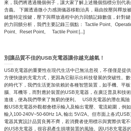
來，我們將透過幾個例子，讓大家了解上述幾個指標分別代表
含義。 下圖透過微小力感測儀器移動治具，藉由按壓與釋放
鍵盤特定按鍵，壓下與釋放過程中的力回饋記錄數值，針對鍵
的力回饋分析，我們主要記錄三個點： Tactile Point、Operati
Point、Reset Point。 Tactile Point [...]
別讓品質不佳的USB充電器讓你越充越氣！
USB充電器的重要性在現代生活中已無法忽視，不僅僅是提
方便快捷的充電方式，更因為它顯示出科技發展的突破性。數
的時代下，我們生活更加依賴於各種智慧裝置，如手機、平板
腦、耳機等，而對應於裝置的USB充電器，在廣泛普及和技
進後，便為我們帶來了無窮的便利。 USB充電器的潛在風險
般USB充電器外觀都會標示輸入及輸出電壓、電流範圍，例
輸入100-240V~50-60Hz 1A, 輸出 5V/2A。但市面上各式US
電器其實設計品質良莠不齊，若消費者使用標示與實際供電不
的USB充電器，很容易產生損壞裝置的風險。因USB充電器