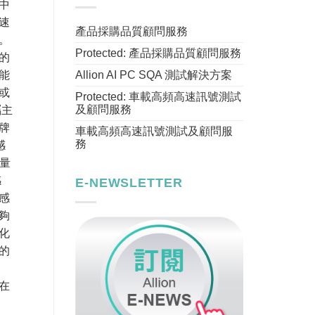
中
速
產品採購品質顧問服務
。
Protected: 產品採購品質顧問服務
的
Allion AI PC SQA 測試解決方案
能
或
Protected: 車載高頻高速訊號測試
及顧問服務
屬主
牌
車載高頻高速訊號測試及顧問服
務
感
量
感
E-NEWSLETTER
感
夠
化
的
在