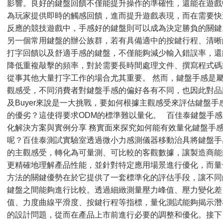
影響。良好的鍵盤回饋不僅能提升操作的準確性，還能在遊戲
為玩家提供即時的觸感回饋，進而提升遊戲表現，而在需要快
反應的競技遊戲中，手感好的鍵盤則可以成為決定勝負的關鍵
另一個常用鍵盤的辦公族群，若有具備適中的按鍵行程、清晰
打字回饋以及舒適手感的鍵盤，不僅能夠減少輸入錯誤率，還
降低重複敲擊的頻率，對於需要長時間處理文件、撰寫程式碼
從事其他大量打字工作的場合尤其重要。 然而，鍵盤手感是
觀感受，不同消費者對鍵盤手感的偏好各有不同，也因此對品
及Buyer來說是一大挑戰，要如何根據主觀感受來評估鍵盤手
的優劣？這使得要求ODM的標準難以量化。 百佳泰鍵盤手感
化解決方案與實例分享 務實面來探究如何能有效量化鍵盤手
呢？百佳泰測試實驗室透過微小力感測儀器移動治具將鍵盤手
的主觀感受，轉化為可量測、可比較的客觀數據，讓製造商能
更精確地理解產品性能，並針對特定應用場景進行優化，而量
方法的關鍵優勢在於它提供了一套標準化的評估手段，讓不同
鍵盤之間能夠進行比較。透過細緻測量壓力峰值、壓力變化差
值、力度曲線平滑度、按鍵行程等指標，量化測試能夠揭示潛
的設計問題，從而在產品上市前進行必要的調整和優化。接下