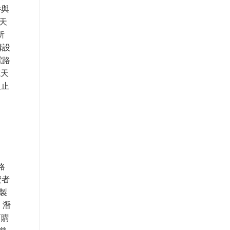
件與
天
所
構設
電路
或天
阻止
路
費者
製
 潛
而購