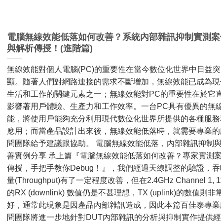
電腦無線效能低落如何改善？系統內部雜訊抑制實測案
與解析傳授！(進階篇)
無線效能對個人電腦(PC)的重要性在當今數位化世界中日益突
顯。隨著人們對網路連接的需求不斷增加，無線效能已成為現
生活和工作的關鍵元素之一；無線效能對PC的重要性在於它
影響著用戶體驗、生產力和工作效率。一台PC具有優異的無
能，將使用戶能夠充分利用現代數位化世界所提供的各種服務
應用；而當產品設計出來後，無線效能低落時，就需要專業的
問團隊給予建議跟協助。 電腦無線效能低落，內部雜訊抑制
善實例分享 承上篇『電腦無線效能低落如何改善？專家實測
傳授，手把手教你Debug！』，我們經過天線調整的驗證，吞
量(Throughput)有了一定程度改善，但在2.4GHz Channel 1, 1
的RX (downlink) 數值仍是不甚理想，TX (uplink)的數值則非
好，通常此現象是因產品內部雜訊造成，因此本篇百佳泰專業
問團隊將進一步地針對DUT內部雜訊的分析與抑制實作提供