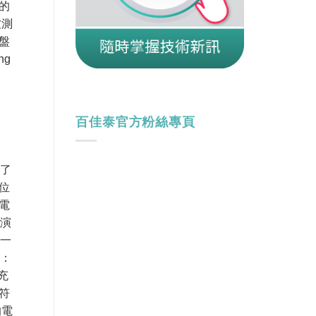
的
被測
盤
ng
百佳泰官方粉絲專頁
供了
位
電
術演
 一
如：
B充
符
的電