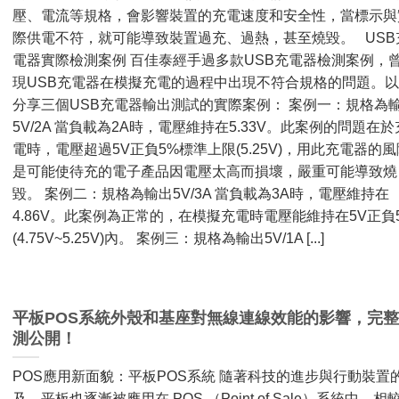
壓、電流等規格，會影響裝置的充電速度和安全性，當標示與
際供電不符，就可能導致裝置過充、過熱，甚至燒毀。 USB
電器實際檢測案例 百佳泰經手過多款USB充電器檢測案例，
現USB充電器在模擬充電的過程中出現不符合規格的問題。
分享三個USB充電器輸出測試的實際案例： 案例一：規格為
5V/2A 當負載為2A時，電壓維持在5.33V。此案例的問題在於
電時，電壓超過5V正負5%標準上限(5.25V)，用此充電器的風
是可能使待充的電子產品因電壓太高而損壞，嚴重可能導致燒
毀。 案例二：規格為輸出5V/3A 當負載為3A時，電壓維持在
4.86V。此案例為正常的，在模擬充電時電壓能維持在5V正負
(4.75V~5.25V)內。 案例三：規格為輸出5V/1A [...]
平板POS系統外殼和基座對無線連線效能的影響，完
測公開！
POS應用新面貌：平板POS系統 隨著科技的進步與行動裝置
及，平板也逐漸被應用在 POS （Point of Sale）系統中。相