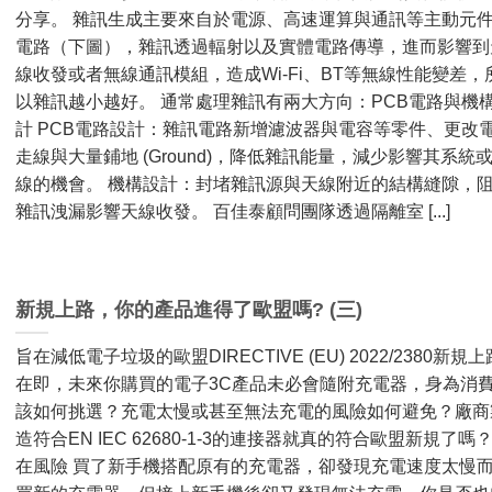
分享。 雜訊生成主要來自於電源、高速運算與通訊等主動元
電路（下圖），雜訊透過輻射以及實體電路傳導，進而影響到
線收發或者無線通訊模組，造成Wi-Fi、BT等無線性能變差，
以雜訊越小越好。 通常處理雜訊有兩大方向：PCB電路與機
計 PCB電路設計：雜訊電路新增濾波器與電容等零件、更改
走線與大量鋪地 (Ground)，降低雜訊能量，減少影響其系統
線的機會。 機構設計：封堵雜訊源與天線附近的結構縫隙，
雜訊洩漏影響天線收發。 百佳泰顧問團隊透過隔離室 [...]
新規上路，你的產品進得了歐盟嗎? (三)
旨在減低電子垃圾的歐盟DIRECTIVE (EU) 2022/2380新規上
在即，未來你購買的電子3C產品未必會隨附充電器，身為消
該如何挑選？充電太慢或甚至無法充電的風險如何避免？廠商
造符合EN IEC 62680-1-3的連接器就真的符合歐盟新規了嗎？
在風險 買了新手機搭配原有的充電器，卻發現充電速度太慢