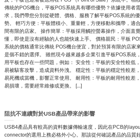
傳統的POS機台，平板POS系統具有哪些優勢？依據使用者
求，我們帶您分別從硬體、價格、服務了解平板POS系統的優
勢。 輕巧方便：平板體積小、重量輕，方便移動和攜帶，適
間有限的店家。 操作簡單：平板採用觸控螢幕操作，介面直
懂，即使是沒有經驗的人也能快速上手。 價格親民：平板 PO
系統的價格通常比傳統 POS機台便宜，對於預算有限的店家
是個不錯的選擇。 雖然現今越來越多企業引進平板POS系統
用平板也存在一些問題，例如： 安全性：平板的安全性較低
易被駭客攻擊，造成資料外洩。 穩定性：平板的穩定性較差
易死機或當機，影響正常使用。 耐用性：平板的耐用性較差
易損壞，需要經常維修或更換。 [...]
阻抗不連續對於USB產品帶來的影響
USB4產品具有較高的資料數據傳輸速度，因此在PCB的layou
connector的選用上務必格外小心。那該從何確認產品的品質