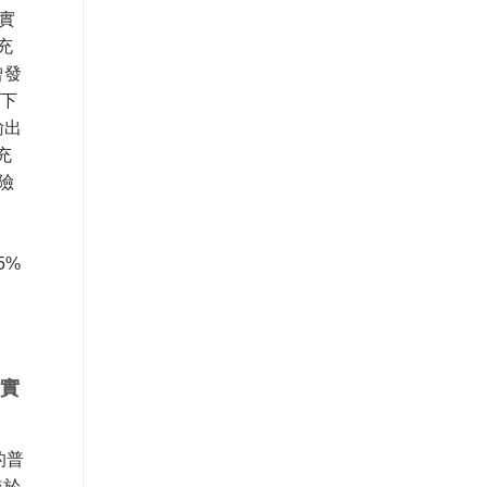
實
充
曾發
以下
輸出
充
險
5%
整實
的普
較於