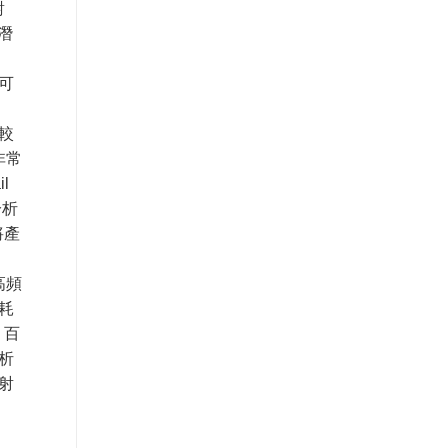
對
潛
可
較
非常
l
分析
將產
、高頻
耗
 百
析
射