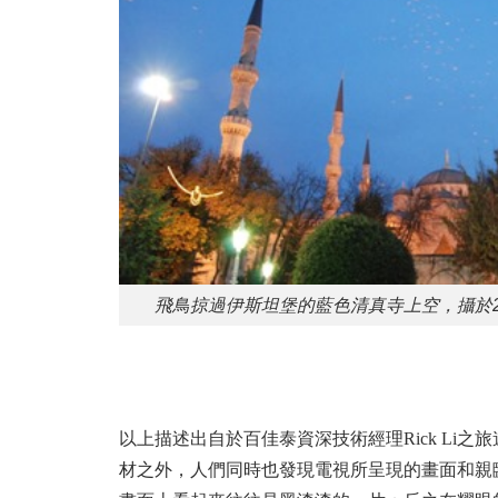
飛鳥掠過伊斯坦堡的藍色清真寺上空，攝於2
以上描述出自於百佳泰資深技術經理Rick Li
材之外，人們同時也發現電視所呈現的畫面和親