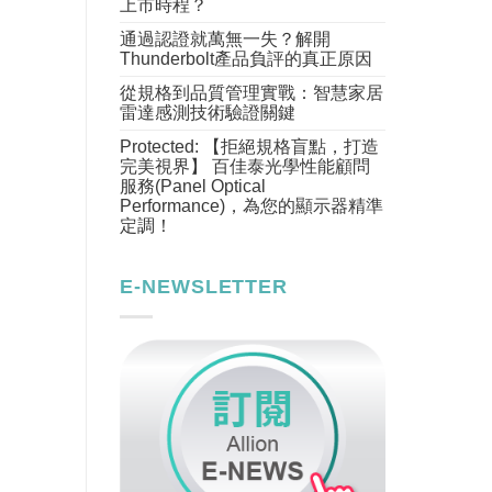
上市時程？
通過認證就萬無一失？解開
Thunderbolt產品負評的真正原因
從規格到品質管理實戰：智慧家居
雷達感測技術驗證關鍵
Protected: 【拒絕規格盲點，打造
完美視界】 百佳泰光學性能顧問
服務(Panel Optical
Performance)，為您的顯示器精準
定調！
E-NEWSLETTER