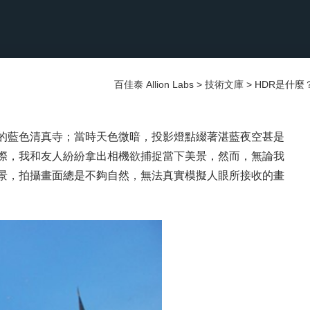
百佳泰 Allion Labs
>
技術文庫
>
HDR是什
堡的藍色清真寺；當時天色微暗，投影燈點綴著湛藍夜空甚是
際，我和友人紛紛拿出相機欲捕捉當下美景，然而，無論我
景，拍攝畫面總是不夠自然，無法真實模擬人眼所接收的畫