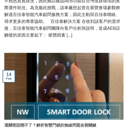
不熟悉真實路況，因此難以確認AEB功能在台灣道路環境的實
際運作狀況。為克服此挑戰，該車廠想起曾在展覽會場參觀瞭
解過百佳泰智能汽車顧問服務方案，因此主動與百佳泰聯絡、
尋求更多的專業協助。 百佳泰解決方案 在收到該客戶的需求
後，百佳泰智能汽車顧問團隊向客戶分析與說明，造成AEB誤
觸發的原因主要如下： 硬體因素 [...]
14
Feb
通關密語開不了？解析智慧門鎖的無線問題改善關鍵