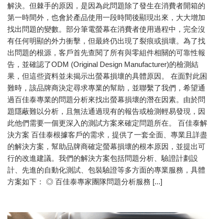
解決。但棘手的原因，是因為此問題除了發生在消費者開箱的
第一時間外，也會於產品使用一段時間後顯現出來，大大增加
找出問題的變數。部分筆電螢幕在消費者使用過程中，完全沒
有任何明顯的外力衝擊，但最終仍出現了裂痕或損壞。為了找
出問題的根源，客戶首先查閱了所有與零組件相關的可靠性報
告，並確認了ODM (Original Design Manufacturer)的檢測結
果，但這些資料並未揭示出螢幕損壞的具體原因。 在面對此困
難時，該品牌商決定尋求專業的幫助，並聯繫了我們，希望通
過百佳泰專業的問題分析來找出螢幕損壞的潛在因素。由於問
題隱蔽難以分析，且無法通過現有的報告或檢測輕易發現，因
此他們需要一個更深入的測試方案來確定問題所在。 百佳泰解
決方案 百佳泰根據客戶的需求，提供了一套全面、專業且詳盡
的解決方案，幫助品牌商確定螢幕損壞的根本原因，並提出可
行的改進建議。我們的解決方案包括問題分析、驗證計劃設
計、先進的自動化測試、包裝驗證等多方面的專業服務，具體
方案如下： ◎ 百佳泰專家團隊問題分析服務 [...]