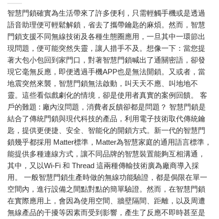
智慧門鎖確實為生活帶來了許多便利，只需輕觸手機或是透過
語音助理便可輕鬆解鎖，省去了攜帶鑰匙的麻煩。然而，智慧
門鎖支援不同無線技術及各種生態圈應用，一旦其中一環節出
現問題，便可能突然失靈，讓人措手不及。想像一下：當您提
著大包小包回到家門口，對著智慧門鎖喊出了通關密語，卻發
現它毫無反應，即便透過手機APP也是無法開鎖。又或者，當
地震突然來襲，智慧門鎖無法啟動，叫天天不應、叫地地不
靈。這些看似戲劇化的情境，卻是使用者真實的案例回饋。 客
戶的難題 : 廠內沒問題，消費者反饋卻都是問題？ 智慧門鎖是
結合了傳統門鎖與現代科技的產品，利用電子技術取代傳統鑰
匙，提供更便捷、安全、智能化的開鎖方式。新一代的智慧門
鎖幾乎都採用 Matter標準，Matter為智慧家庭的通用語言標準，
能提供多種連線方式，讓不同品牌的智慧裝置能夠互相溝通，
其中，又以Wi-Fi 和 Thread 這兩種傳輸技術廣為廠商導入採
用。 一般智慧門鎖生產時做的無線功能驗證，都是侷限在單一
空間內，進行設備之間點對點的簡單驗證。然而，在智慧門鎖
在實際應用上，會因為使用空間、牆壁隔間、距離，以及周遭
無線產品的干擾等因素而受到影響，產生了反應不即時甚至是