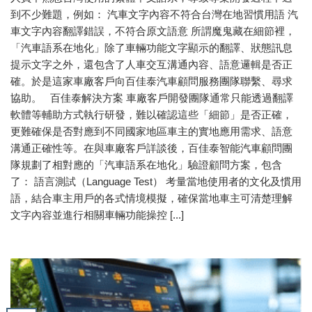
到不少難題，例如： 汽車文字內容不符合台灣在地習慣用語 汽
車文字內容翻譯錯誤，不符合原文語意 所謂魔鬼藏在細節裡，
「汽車語系在地化」除了車輛功能文字顯示的翻譯、狀態訊息
提示文字之外，還包含了人車交互溝通內容、語意邏輯是否正
確。於是這家車廠客戶向百佳泰汽車顧問服務團隊聯繫、尋求
協助。 百佳泰解決方案 車廠客戶開發團隊通常只能透過翻譯
軟體等輔助方式執行研發，難以確認這些「細節」是否正確，
更難確保是否對應到不同國家地區車主的實地應用需求、語意
溝通正確性等。在與車廠客戶詳談後，百佳泰智能汽車顧問團
隊規劃了相對應的「汽車語系在地化」驗證顧問方案，包含
了： 語言測試（Language Test） 考量當地使用者的文化及慣用
語，結合車主用戶的各式情境模擬，確保當地車主可清楚理解
文字內容並進行相關車輛功能操控 [...]