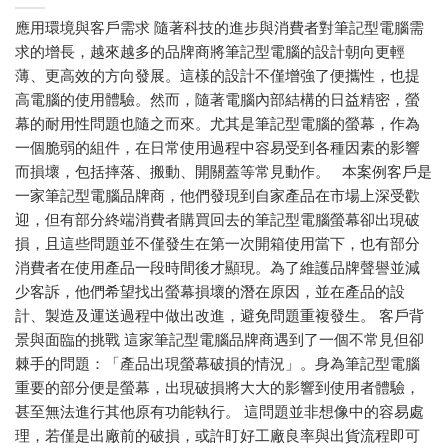
應用環境與客戶需求 隨著科技的進步與消費者對筆記型電腦需
求的增長，越來越多的品牌商將筆記型電腦的設計朝向更輕
薄、更高效的方向發展。這樣的設計不僅增強了便攜性，也提
高電腦的使用體驗。然而，隨著電腦內部結構的日益精密，螢
幕的耐用性問題也隨之而來。尤其是筆記型電腦的螢幕，作為
一個脆弱的組件，在日常使用過程中容易受到各種因素的影響
而損壞，包括摔落、搬動、開關蓋等常見動作。 本案例客戶是
一家筆記型電腦品牌商，他們發現到自家產品在市場上深受歡
迎，但有部分終端消費者購買回去的筆記型電腦螢幕卻出現破
損，且這些問題並不僅發生在第一次開箱使用當下，也有部分
消費者在使用產品一段時間後才顯現。為了維護品牌聲譽並減
少客訴，他們希望找出螢幕損壞的潛在原因，並在產品的設
計、製造及運送過程中做出改進，避免問題重複發生。 客戶背
景與面臨的挑戰 這家筆記型電腦品牌商遇到了一個不常見但卻
棘手的問題：「產品出現螢幕破損的情況」。身為筆記型電腦
重要的部分便是螢幕，出現破損將大大的影響到使用者體驗，
甚至無法進行其他原有功能執行。 這問題並非想像中的容易處
理，若僅是出廠前的破損，或許盯好工廠良率與出貨流程即可