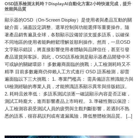
OSD語系檢測太耗時？DisplayAI自動化方案2小時快速完成，提升
效能與品質
顯示器的OSD（On-Screen Display）是使用者與產品互動的關
鍵介面，涵蓋設定調整、選單控制與功能選擇等重要操作。隨
著產品銷售遍及全球，各類顯示設備皆須支援多語系，以確保
不同地區的使用者能夠輕鬆理解並順利操作。然而，一旦OSD
文字顯示錯誤，將直接影響使用者體驗與品牌信任，甚至引發
產品退貨與客訴。因此，OSD語系檢測是顯示器產品開發中不
可或缺的關鍵環節！ 多數廠商面臨的挑戰：人工檢測耗時又不
精準 目前多數廠商仍仰賴人工方式進行 OSD 語系檢測，卻普
遍面臨以下三大挑戰： 1. 專業門檻高： 需具備語言辨識能力與
UI檢測經驗的專業人員，才能辨識語系顯示異常與排版錯誤。
2. 耗時且效率低： 多語系測試須逐一確認顯示內容是否正確，
測試工時龐大，進而影響產品上市時程。 3. 準確性難以保證：
人工檢測容易受測試人員的疲勞與主觀判斷影響，若遇到不熟
悉的語系，很容易誤判或有遺漏風險，降低整體檢測品質。 [...]