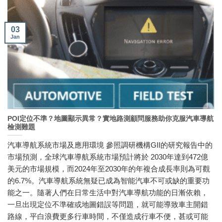
03
Jan
POI定位不準？地圖顯示異常？實地路測顧問服務助你克服汽車導航
檢測難題
汽車導航系統市場及應用環境 參照調研機構GII的研究報告中的
市場預測，全球汽車導航系統市場預計將於 2030年達到472億
美元的市場規模，而2024年至2030年的年複合成長率則為可觀
的6.7%。汽車導航系統無疑已成為智能汽車不可或缺的重要功
能之一。隨著人們在日常生活中對汽車導航功能的日漸依賴，
一旦出現定位不準確或地圖錯誤等問題，就可能導致車主開錯
路線，平白浪費更多行車時間，不僅造成行車不便，甚或可能