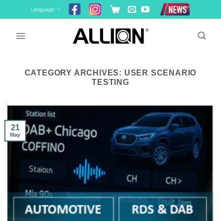
Skip
Language
to
content
CATEGORY ARCHIVES:
USER SCENARIO
TESTING
21
May