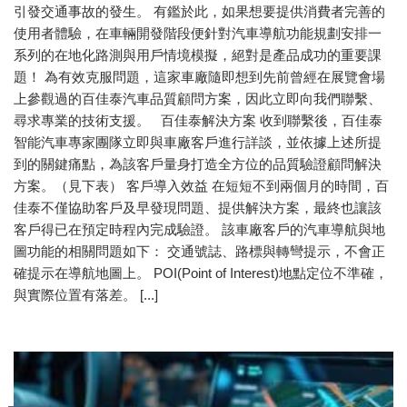
引發交通事故的發生。 有鑑於此，如果想要提供消費者完善的
使用者體驗，在車輛開發階段便針對汽車導航功能規劃安排一
系列的在地化路測與用戶情境模擬，絕對是產品成功的重要課
題！ 為有效克服問題，這家車廠隨即想到先前曾經在展覽會場
上參觀過的百佳泰汽車品質顧問方案，因此立即向我們聯繫、
尋求專業的技術支援。 百佳泰解決方案 收到聯繫後，百佳泰
智能汽車專家團隊立即與車廠客戶進行詳談，並依據上述所提
到的關鍵痛點，為該客戶量身打造全方位的品質驗證顧問解決
方案。（見下表） 客戶導入效益 在短短不到兩個月的時間，百
佳泰不僅協助客戶及早發現問題、提供解決方案，最終也讓該
客戶得已在預定時程內完成驗證。 該車廠客戶的汽車導航與地
圖功能的相關問題如下： 交通號誌、路標與轉彎提示，不會正
確提示在導航地圖上。 POI(Point of Interest)地點定位不準確，
與實際位置有落差。 [...]