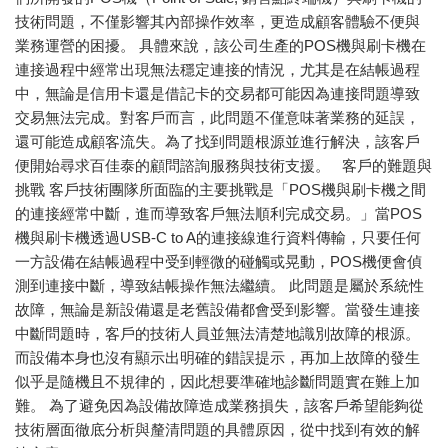
技術問題，不僅影響其內部操作效率，更造成顧客體驗不便與
業務運營的困擾。 具體來說，該公司生產的POS機與刷卡機在
連接過程中經常出現無法穩定連接的情況，尤其是在結帳過程
中，無論是信用卡還是借記卡的交易都可能因為連接問題導致
交易無法完成。對客戶而言，此問題不僅意味著業務的延誤，
還可能造成顧客流失。為了找到問題根源並進行解決，該客戶
便開始尋求百佳泰的顧問諮詢服務與技術支援。 客戶的難題與
挑戰 客戶技術團隊所面臨的主要挑戰是「POS機與刷卡機之間
的連接經常中斷，進而導致客戶無法順利完成交易。」當POS
機與刷卡機透過USB-C to A的連接線進行資料傳輸，只要任何
一方設備在結帳過程中受到輕微的碰觸或晃動，POS機便會偵
測到連接中斷，導致結帳操作無法繼續。 此問題是屬於系統性
故障，無論是新設備還是老舊設備都會受到影響。當發生連接
中斷問題時，客戶的技術人員並無法清楚地識別故障的根源。
而設備本身也沒有顯示出明確的錯誤提示，再加上故障的發生
似乎是隨機且不規律的，因此想要準確地診斷問題實在難上加
難。 為了避免因為設備故障造成業務損失，該客戶希望能夠從
技術層面徹底分析與釐清問題的具體原因，從中找到有效的解