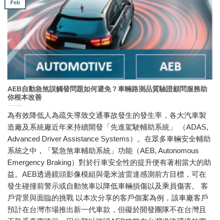
Feb
AEB自動急煞誤觸發問題如何避免？車輛路測品質驗證顧問服務助
你根本改善
為有效降低人為疏失導致交通事故發生的發生率，各大汽車製
造廠及系統廠近年來持續開發「先進駕駛輔助系統」 （ADAS,
Advanced Driver Assistance Systems）。在眾多車輛安全輔助
系統之中，「緊急煞車輔助系統」功能（AEB, Autonomous
Emergency Braking）對於行車安全性的提升便有著相當大的助
益。AEB透過鏡頭影像模組與毫米波雷達感測前方目標，可在
發生碰撞前警示或自動煞車以降低車輛損傷以及乘員傷害。 客
戶背景與面臨的挑戰 以本次分享的客戶個案為例，該車廠客戶
預計在台灣市場推出新一代車款，但礙於開發團隊不在台灣且