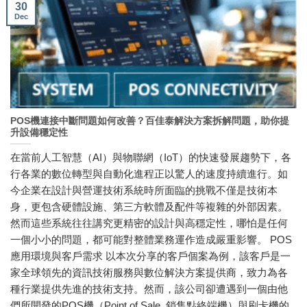
30
Dec
POS機連接中斷問題如何改善？百佳泰解決方案拆解問題，助你提
升設備穩定性
在當前人工智慧（AI）與物聯網（IoT）的快速發展趨勢下，各
行各業的數位轉型與自動化進程正以驚人的速度持續進行。如
今企業在設計與營運技術系統時所面臨的挑戰不僅是技術本
身，更包含硬體設施、第三方軟體及配件等複雜的外部因素。
然而這些系統往往講究更精密的設計與高穩定性，哪怕是任何
一個小小的問題，都可能對整體業務運作造成嚴重影響。 POS
應用環境與客戶需求 以本次分享的客戶個案為例，該客戶是一
家全球領先的資訊技術服務與數位解決方案提供商，致力為各
種行業提供先進的技術支持。然而，該公司卻遭遇到一個由他
們所開發的POS機（Point of Sale, 銷售點終端機）與刷卡機的