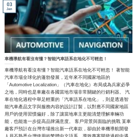
03
Jan
車機導航有看沒有懂？智能汽車語系在地化不可輕忽！
車機導航有看沒有懂？智能汽車語系在地化不可輕忽！ 著智能
汽車市場全球化的蓬勃發展，近年來不同國家地區的
「Automotive Localization」（汽車在地化）布局成為兵家必爭
之地，同時也是車廠在各國當地市場非常關鍵的行銷利器。 汽
車在地化過程中舉足輕重的「汽車語系在地化」，則是透過智
能汽車產品文字與服務內容的設計訂製，以對應不同國家地區
用戶的使用習慣偏好，除了讓當地車主更能清楚理解車輛功
能，也能進一步提高品牌滿意度。 客戶背景與面臨的挑戰 某車
廠客戶預計在台灣市場推出新一代車款，卻由於車機導航開發
人員不熟悉台灣使用的繁體中文語系，導致專案開發過程中遇