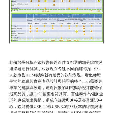
此份競爭分析評鑑報告僅以百佳泰挑選的部分線纜與
連接器進行測試，即發現在各種不同的測試項目中，
20款市售HDMI纜線就有迥異的效能表現。看似稀鬆
平常的線纜其實在產品設計與驗證的整合上仍需要更
專業的建議與改進，透過反覆的測試與驗證才能確保
最高品質，讓C／P值更名符其實。百佳泰作為領航全
球的專業驗證機構，甫成立線纜與連接器專業測試中
心，除能提供USB 2.0與USB 3.0規格版本的線纜與連
接器完整相符性認證測試，同時也是HDMI協會認可