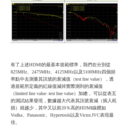
有了上述HDMI的最基本規範標準，我們在分別從
825MHz、2475MHz、4125MHz以及5100MHz四個頻
率點中去測量其訊號的衰減值（test line value），透
過規範所定義的紅線值減掉實際測到的衰減值
（limited line value -test line value）加總， 可以從表五
的測試結果發現，數據越大代表其訊號衰減（插入耗
損）就越少，其中又以前20％高的HDMI線纜如
Vodka、Panasonic、Hypertools以及Victor.JVC表現最
佳。