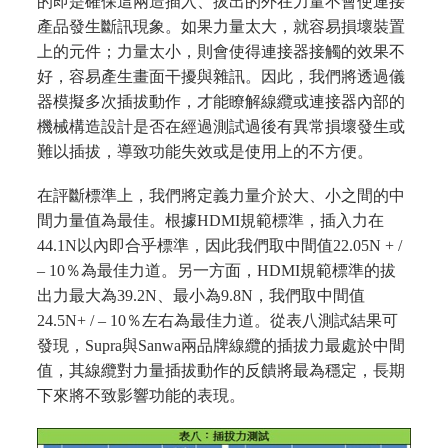
的即是確保這兩造插入、拔出的外在力量不會使連接
產品發生斷訊現象。如果力量太大，就容易損壞裝置
上的元件；力量太小，則會使得連接器接觸的效果不
好，容易產生畫面干擾與雜訊。因此，我們將透過儀
器模擬多次插拔動作，才能瞭解線纜或連接器內部的
機械構造設計是否在經過測試過後有異常損壞發生或
難以插拔，導致功能失效或是使用上的不方便。
在評斷標準上，我們將定義力量介於大、小之間的中
間力量值為最佳。根據HDMI規範標準，插入力在
44.1N以內即合乎標準，因此我們取中間值22.05N + /
– 10％為最佳力道。另一方面，HDMI規範標準的拔
出力最大為39.2N、最小為9.8N，我們取中間值
24.5N+ / – 10％左右為最佳力道。從表八測試結果可
發現，Supra與Sanwa兩品牌線纜的插拔力最處於中間
值，其線纜對力量插拔動作的反饋將最為穩定，長期
下來將不致影響功能的表現。