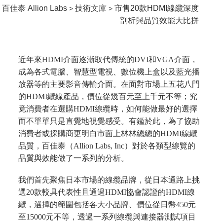
百佳泰 Allion Labs
技術文庫
市售20款HDMI線纜深度
>
>
剖析與品質效能大比拼
近年來HDMI介面逐漸取代傳統的DVI和VGA介面，
成為各式電腦、智慧型電視、數位機上盒以及藍光播
放器等的主要影音傳輸介面。在面對市場上五花八門
的HDMI纜線產品，價位從幾百元至上千元不等；究
竟消費者在選購HDMI線纜時，如何能做最好的選擇
而不單單只是直覺地視覺感受。有鑑於此，為了協助
消費者或採購商更明白市面上林林總總的HDMI線纜
品質，百佳泰（Allion Labs, Inc）對於各類型線覽的
品質與效能做了一系列的分析。
我們首先聚焦日本市場的線纜品牌，從日本通路上挑
選20款較具代表性且通過HDMI協會認證的HDMI線
纜，選擇的範圍包括各大小品牌、價位從日幣450元
至15000元不等，透過一系列線纜與連接器測試項目