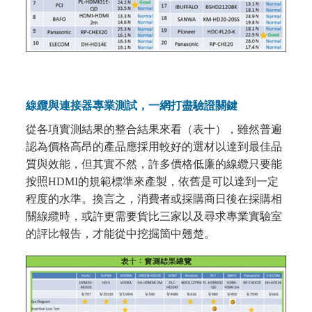
線纜與連接器專業測試，一網打盡驗證關鍵
從各項實測結果的整合結果來看（表十），雖然普遍
認為價格高昂的產品應採用較好的選材以達到最佳品
質與效能，但其實不然，許多價格低廉的線纜只要能
按照HDMI的規範標準來產製，依舊是可以達到一定
程度的水準。換言之，消費者或採購商日後在採購相
關線纜時，或許更需要貨比三家以及尋求專業實驗室
的評比報告，才能從中挖掘箇中翹楚。