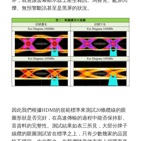
界，就會讓螢幕顯示器上產生雜訊、馬賽克、亂屏閃
爍、無預警斷訊甚至是黑屏的狀況。
因此我們根據HDMI的規範標準來測試20條纜線的眼
圖形狀是否完好，在高速傳輸的過程中能否保持影、
音資料的完整性。測試結果如表三所見，大部分牌子
線纜的眼圖測試皆在標準之上，只有少數幾家的品質