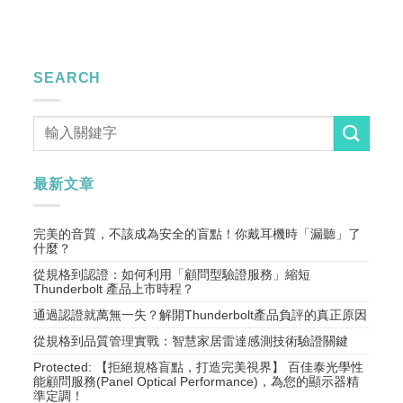
SEARCH
最新文章
完美的音質，不該成為安全的盲點！你戴耳機時「漏聽」了
什麼？
從規格到認證：如何利用「顧問型驗證服務」縮短
Thunderbolt 產品上市時程？
通過認證就萬無一失？解開Thunderbolt產品負評的真正原因
從規格到品質管理實戰：智慧家居雷達感測技術驗證關鍵
Protected: 【拒絕規格盲點，打造完美視界】 百佳泰光學性
能顧問服務(Panel Optical Performance)，為您的顯示器精
準定調！