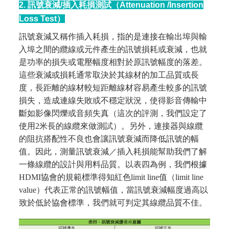
2. 訊號衰減/插入耗損測試（Attenuation /Insertion
Loss Test）
訊號衰減又稱作插入耗損，指的是連接在輸出埠與輸
入埠之間的纜線或元件產生的訊號損耗或衰減，也就
是功率的損失或電壓幅度相對於原訊號幅度的落差。
這些衰減或損耗通常取決於其線材的加工品質或長
度，長距離的線材較短距離線材容易產生較多的訊號
損失，造成連線失敗或不穩定狀況，使得影音傳輸中
斷如影像閃爍或音頻失真（這次的評測，我們設定了
使用2米長的線纜來做測試）。另外，連接器與線纜
的阻抗搭配性不良也會讓訊號衰減而降低訊號的幅
值。因此，測量訊號衰減／插入耗損能幫助我們了解
一條線纜的設計與用料品質。以表四為例，我們根據
HDMI協會的規範標準得知紅色limit line值（limit line
value）代表正常的訊號幅值，當訊號衰減幅度過高以
致於低於協會標準，我們就可判定其線纜品質不佳。