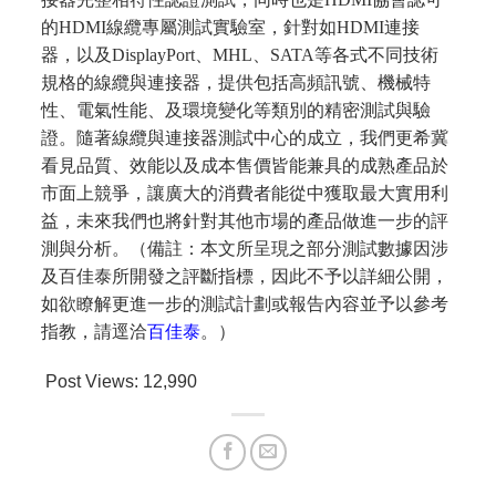
的HDMI線纜專屬測試實驗室，針對如HDMI連接
器，以及DisplayPort、MHL、SATA等各式不同技術
規格的線纜與連接器，提供包括高頻訊號、機械特
性、電氣性能、及環境變化等類別的精密測試與驗
證。隨著線纜與連接器測試中心的成立，我們更希冀
看見品質、效能以及成本售價皆能兼具的成熟產品於
市面上競爭，讓廣大的消費者能從中獲取最大實用利
益，未來我們也將針對其他市場的產品做進一步的評
測與分析。（備註：本文所呈現之部分測試數據因涉
及百佳泰所開發之評斷指標，因此不予以詳細公開，
如欲瞭解更進一步的測試計劃或報告內容並予以參考
指教，請逕洽
百佳泰
。）
Post Views:
12,990