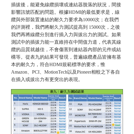
插拔後，能避免線纜損壞或連結器脫落的狀況，間接
影響訊號匹配的問題。根據HDMI的最低要求是，線
纜與外部裝置連結的耐久力要求為10000次；在我們
的評測裡，我們將耐久力測試提高到 15000次，之後
我們再將線纜分別進行插入力與拔出力的測試。如果
測試中的插拔力能一直維持在中間值力道，代表其線
纜的品質就越佳，不會傷害到連結器內部的元件或結
構等。從表九的結果可發現，普遍線纜產品皆擁有基
本的耐久力，符合HDMI規範標準的要求，惟
Amazon、PCI、MotionTech以及Pioneer相較之下各自
在插入或拔出力有更突出的表現。