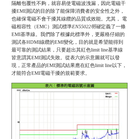
隔離包覆性不夠，就容易使電磁波洩漏，因此電磁干
擾EMI測試的目的除了能保障消費者的安全性之外，
也確保電磁不會干擾其線纜的品質或效能。尤其， 電
磁相容性（EMC）測試標準
EN55022
明確
定義了一條
EMI基準線。我們除了根據此標準外，更嚴格仔細的
測試各HDMI線纜的EMI變化，目的就是希望能得到
最可靠的測試結果，只要超出其紅色limit line基準線
皆意謂其EMI測試失敗。從表六的示意圖就可以發
現，正常產品的EMI測試結果應在紅色limit line以下，
才能符合EMI電磁干擾的規範要求。