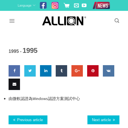
Skip
Language
to
content
1995
1995 -
Share
Share
Share
Share
Share
Pin
Share
on
on
on
on
on
this
on VK
Email
由微軟認證為Windows認證方案測試中心
Facebook
Twitter
LinkedIn
Tumblr
Google
this
Plus
Previous article
Next article