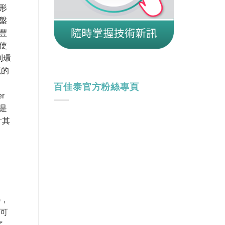
形
盤
豐
使
到環
境的
百佳泰官方粉絲專頁
r
是
計其
)，
來可
了