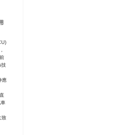
用
U)
，
前
ss技
伸應
直
汽車
大致