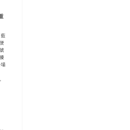
重
、藍
便
號
擾
一場
能。