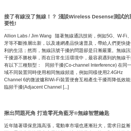
接了有線沒了無線！？ 淺談Wireless Desense測試的
要性!
Allion Labs / Jim Wang 隨著無線通訊技術，例如5G、W-Fi
牙等不斷推層出新，以及連網產品快速普及，帶給人們更快捷
利的生活；然而，無線訊號干擾的問題卻是日漸嚴重。無線訊
干擾源不勝枚舉，而在日常生活環境中，最容易遇到的無線干
有以下三種類型： 同頻干擾(Co-channel Interference) 在同
域不同裝置同時使用相同無線頻道，例如同樣使用2.4GHz
Channel 6的微波爐和Wi-Fi裝置便會互相產生干擾而降低效
臨頻干擾(Adjacent Channel [...]
揪出問題死角 打造零死角藍牙®無線智慧鑰匙
近年隨著環保意識高漲，電動車市場也逐漸壯大，需求日益漸