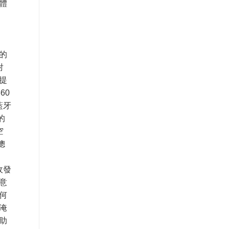
體
的
射
提
60
藍牙
的
空
總
牙收發
意
何
淹
助