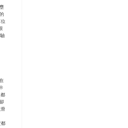
壅
的
單位
跟
關驗
等在
®
然都
卻
隻滑
定都