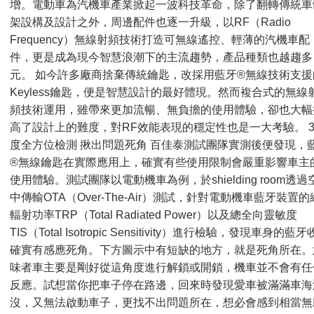
增。電動車為汽機車產業掀起一波科技革命，除了翻轉傳統車
架設構及設計之外，周邊配件也逐一升級，以RF（Radio
Frequency）無線射頻技術打造可無線遙控、輕薄的汽機車配
件，更是成為現今智慧浪潮下的主流趨勢，產品種類也越趨多
元。 如今許多廠商捨棄傳統鑰匙，改採用藍牙®無線技術支援
Keyless鑰匙，便是智慧設計的最好體現。然而複合式的無線
頻技術運用，雖帶來更加流暢、無負擔的使用體驗，卻也大幅
高了設計上的難度，對RF效能表現的穩定性也是一大考驗。 3
度全方位檢測 揪出問題死角 百佳泰測試團隊實測後便發現，
®無線鑰匙在實際應用上，確實有些使用限制會嚴重影響車主
使用體驗。測試團隊以電動機車為例，於shielding room透過
中傳輸OTA（Over-The-Air）測試，針對電動機車藍牙裝置的
輻射功率TRP（Total Radiated Power）以及總全向靈敏度
TIS（Total Isotropic Sensitivity）進行檢驗，發現車身的藍
確實有感應死角。下方圖示中有短缺的地方，就是死角所在。
味者車主要是剛好從這角度進行解鎖或開鎖，機車並不會有任
反應。試想當你把車子停在路邊，回來時發現愛車被滿滿車海
沒，又無法啟動車子，更找不出問題所在，想必會感到相當無