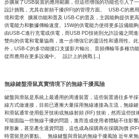
步擴展了USB裝置的應用範圍，但這些增強的功能也引入了
設計挑戰，尤其在射頻干擾(RFI)的管理方面。 USB-C的應
境和需求 擴展功能和普及 USB-C的普及，主因能夠提供更
供電能力和數據傳輸速度。15W的供電能力使得更多設備能夠
由USB-C進行充電或供電，而USB PD技術則允許設備之間進
雙向的供電和電量協商，進一步增強它的靈活性和通用性。此
外，USB-C的多功能接口支援影片輸出、音頻傳輸等多種功
從而應用在更多設備中。 設計上的挑戰 [...]
無線鍵盤滑鼠真實情境下的無線干擾風險
鍵盤與滑鼠是系統上最通用的周邊裝置，這些裝置過往多半採
線方式做連接，目前已逐漸大量採用無線連接為主流，無線鍵
和滑鼠通常使用藍牙技術或無線射頻 (RF) 技術，然而這些技
可能面臨一些無線干擾的問題，進而造成使用者體驗不佳影響
牌形象，甚至產生退貨問題，這也成為採購商在採購詢價 (RFQ
時需留意的要點。 無線鍵盤與滑鼠的無線干擾風險 近年來無