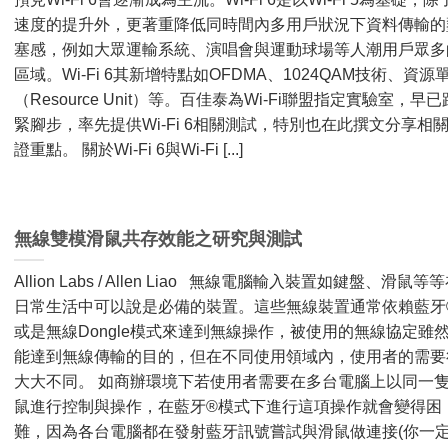
速度的提升外，更著重降低同時間內多用戶狀況下資料傳輸的
塞感，例如大眾運輸系統、演唱會與運動球場等人潮用戶眾多
區域。Wi-Fi 6其新增特點如OFDMA、1024QAM技術、資源
（Resource Unit）等。百佳泰為Wi-Fi聯盟指定實驗室，早已
緊腳步，率先提供Wi-Fi 6相關測試，特別也在此撰文分享相
證重點。 關於Wi-Fi 6與Wi-Fi [...]
無線雙模滑鼠共存效能之研究與測試
Allion Labs / Allen Liao 無線電腦輸入裝置如鍵盤、滑鼠等
日常生活中可以說是必備的裝置。這些無線裝置通常依賴藍牙
或是無線Dongle模式來達到無線操作，被使用的無線協定雖
能達到無線傳輸的目的，但在不同使用領域內，使用者的需要
大大不同。 如商辦環境下若使用者需要在多台電腦上以同一
鼠進行控制與操作，在藍牙®模式下進行這項操作就會變得困
難，因為各台電腦都在發射藍牙訊號嘗試與滑鼠做連接(你一