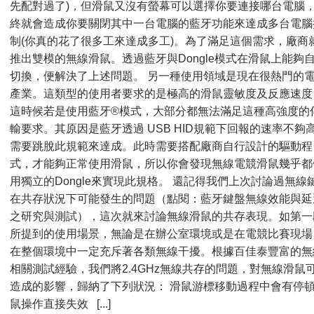
先配對過了)，但滑鼠又沒有螢幕可以選擇你要連接哪台電腦
終就會造成你要關閉其中一台電腦的藍牙功能來達成多台電腦
制(你真的花了很多工來達成多工)。為了滿足這個需求，廠商
推出雙模的無線滑鼠。透過藍牙與Dongle模式在滑鼠上能夠
切換，便解決了上述問題。 另一種使用領域是現在很熱門的
產業。這類型的使用者要求的是極高的滑鼠靈敏度及反應速度
這時候若是使用藍牙®模式，大部分都無法滿足這種高強度的
輸要求。其原因是藍牙透過 USB HID規範下回報的速率不夠
需要跳脫此規範來達成。此時需要搭配廠商自行設計的驅動程
式，才能夠正常使用滑鼠，所以你會發現無線電競滑鼠幾乎都
用獨立的Dongle來實現此規格。 還記得我們上次討論過無線
在共存狀況下可能發生的問題（點閱：藍牙鍵盤無線效能與延
之研究與測試），這次就來討論無線滑鼠的共存表現。如第一
所提到的使用場景，無論是在辦公室環境或是在電競比賽現場
在整個環境中一定充斥著各類無線干擾。根據百佳泰豐富的無
相關測試經驗，我們將2.4GHz無線共存的問題，對無線滑鼠
造成的影響，歸納了下列狀況： 滑鼠游標移動過程中會有停頓
鼠操作直接失效 [...]