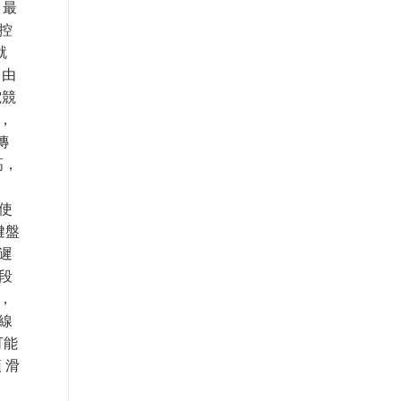
，最
控
就
自由
電競
，
傳
高，
使
鍵盤
遲
段
，
線
可能
 滑