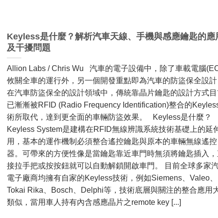
Keyless是什麼？解析汽車天線、手機與感應鑰匙的應
及干擾問題
Allion Labs / Chris Wu 汽車的電子設備中，除了車載電腦(EC
攸關全車的運行外，另一個開發重點即為汽車的防盜保全設計
在汽車防盜保全的設計領域中，傳統靠晶片鑰匙的設計方式目
已漸漸被RFID (Radio Frequency Identification)整合的Keyle
術所取代，達到更全面的車輛防盜效果。 Keyless是什麼？
Keyless System是建構在RFID無線辨識系統技術基礎上的延
用，基本的運作機制必須整合遙控鑰匙與原本的車輛無線遙控
器。可帶來的方便性像是當鑰匙靠近車門時無須將鑰匙插入，
接拉手把或按按鈕就可以自動解鎖開啟車門。 目前全球多家
電子廠商均擁有自家的Keyless技術，例如Siemens、Valeo、
Tokai Rika、Bosch、Delphi等，技術底層與關注的整合應用
類似，當用車人持有內含感應晶片之remote key [...]