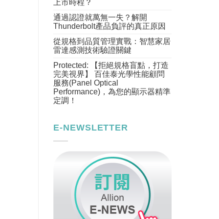
上市時程？
通過認證就萬無一失？解開
Thunderbolt產品負評的真正原因
從規格到品質管理實戰：智慧家居
雷達感測技術驗證關鍵
Protected: 【拒絕規格盲點，打造
完美視界】 百佳泰光學性能顧問
服務(Panel Optical
Performance)，為您的顯示器精準
定調！
E-NEWSLETTER