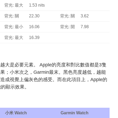
背光: 最大
1.53 nits
背光: 關
22.30
背光: 關
3.62
背光: 最小
16.06
背光: 開
7.98
背光: 最大
16.39
大是必要元素。 Apple的亮度和對比數值都是3隻
；小米次之，Garmin最末。黑色亮度越低，越能
成視覺上偏灰色的感受。而在此項目上，Apple的
機的顯示效果。
小米 Watch
Garmin Watch