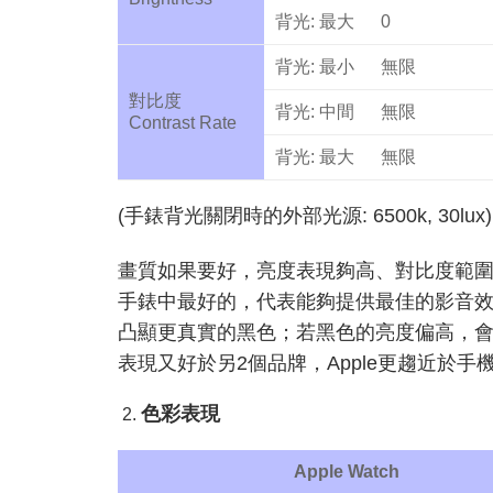
背光: 最大
0
背光: 最小
無限
對比度
背光: 中間
無限
Contrast Rate
背光: 最大
無限
(手錶背光關閉時的外部光源: 6500k, 30lux)
畫質如果要好，亮度表現夠高、對比度範圍越
手錶中最好的，代表能夠提供最佳的影音效果
凸顯更真實的黑色；若黑色的亮度偏高，會造
表現又好於另2個品牌，Apple更趨近於手
色彩表現
Apple Watch