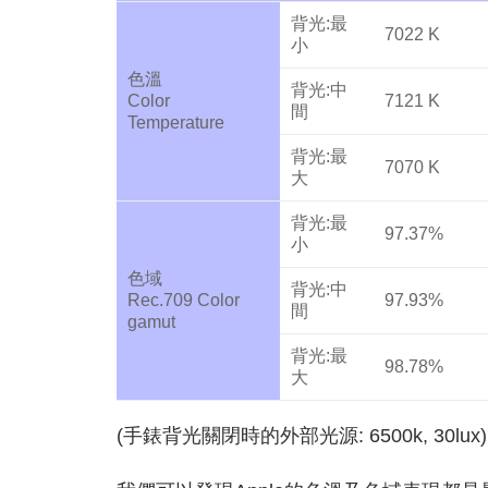
背光:最
7022 K
小
色溫
背光:中
Color
7121 K
間
Temperature
背光:最
7070 K
大
背光:最
97.37%
小
色域
背光:中
Rec.709 Color
97.93%
間
gamut
背光:最
98.78%
大
(手錶背光關閉時的外部光源: 6500k, 30lux)