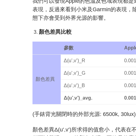
我們可以發現Apple的色溫及色域表現都
表現，反過來看到小米及Garmin的表現
態下亦會受到外界光源的影響。
顏色差異比較
參數
Appl
Δ(u’,v’)_R
0.00
Δ(u’,v’)_G
0.00
顏色差異
Δ(u’,v’)_B
0.00
Δ(u’,v’)_avg.
0.00
(手錶背光關閉時的外部光源: 6500k, 30lux)
顏色差異Δ(u’,v’)所求得的值愈小，代