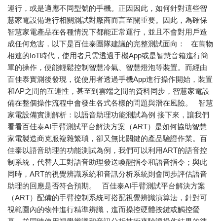
運行，或是適應不同型號的手機。正因因此，如何針對這些智
慧家電設備進行相關測試對廠商而言至關重要。因此，為確保
智慧家電產品在各種情況下都能正常運行，並且不會對用戶造
成任何危害，以下是百佳泰團隊建議的完整測試面向： 在萬物
相連的IoT時代，使用者只需透過手機App或是智慧音箱進行簡
單的操作，便能輕鬆控制智慧冷氣、智慧燈泡等裝置。而經由
百佳泰實測後發現，從使用者透過手機App進行操作開始，裝置
和AP之間的互連性，甚至到雲端之間的資料同步，智慧家電設
備在整個操作流程中會發生各式各樣的問題與潛在風險。 智慧
家電設備實測解析：以語音助理功能測試為例 接下來，讓我們
看看百佳泰AI手臂測試平台解決方案（ART）是如何協助智慧
家電製造商克服複雜繁瑣，卻又無比關鍵的產品驗證作業。百
佳泰以語音助理的功能測試為例，我們可以利用ART的語音控
制系統，代替人工對語音助理發送喚醒指令和語音指令；與此
同時，ART的視覺辨識系統和音訊分析系統則會同步評估語音
助理的回應是否符合預期。 百佳泰AI手臂測試平台解決方案
（ART）配備的手臂控制系統可搭配視覺辨識演算法，針對可
視範圍內的物件進行精準辨識，進而操控硬體按鍵或觸控螢