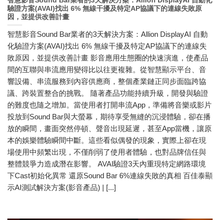
智慧影音Sound Bar業者的3天解決方案：Allion DisplayAI 自動化
驗證方案(AVAI)找出 6% 無線干擾及特定AP協議下的連線失敗原
因，並提供改善計畫
智慧影音Sound Bar業者的3天解決方案：Allion DisplayAI 自動
化驗證方案(AVAI)找出 6% 無線干擾及特定AP協議下的連線失
敗原因，並提供改善計畫 影音應用生態圈的快速演進，使產品
間的互聯與串流應用變得比以往更複雜。從智慧顯示平台、音
響設備、串流服務到內容供應商，整個產業鏈正同步面臨跨協
議、跨裝置整合的挑戰。 隨著產品功能持續升級，開發與驗證
的難度也隨之增加。當使用者打開串流App，準備將音樂或影片
投放到Sound Bar與大螢幕，期待享受無縫的沉浸體驗，卻在播
放的瞬間，畫面突然停頓、聲音出現延遲，甚至App當機，讓原
本的娛樂體驗瞬間中斷。這些看似偶發的現象，實際上卻在現
場使用中頻繁出現，不僅削弱了使用者體驗，也對品牌信任與
整體競爭力造成潛在影響。 AVAI驗證3天內重現特定網路環境
下Cast初始化異常 還原Sound Bar 6%連線失敗的真相 百佳泰顯
示AI測試解決方案(影音產品) | [...]