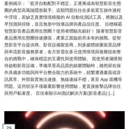
案例揭示：「藍牙自動配對不穩定」正逐漸成為智慧影音生態
圈的典型高風險隱形殺手。這類問題往往在多裝置互操作過程
中浮現，若缺乏真實情境模擬的 AI 自動化測試工具，將難以及
早預測與排除，並且無形中毀壞品牌與產品信任度。 目標稱霸
智慧影音產品應用生態圈？使用者體驗先顧好！ 隨著智慧影音
產品應用生態圈快速擴張，產業正面臨前所未有的挑戰。從智
慧影音平台提供商、影音設備製造商，到多媒體娛樂裝置品牌
與串流影音服務業者，各方皆需在多元使用情境與複雜技術整
合的挑戰中，確保穩定的互通性與使用體驗。 當使用者滿懷期
待啟動影音設備，準備享受高品質的娛樂體驗時，雖然卻在操
作具備多功能與跨平台整合能力的系統中，頻繁遭遇畫面或音
訊異常、外部裝置無法連接、無線連線不穩，甚至 App 當機等
問題。這些狀況不僅嚴重影響使用體驗，更直接衝擊品牌信任
與用戶黏著度。 百佳泰顯示AI測試解決方案(影音產品) [...]
29