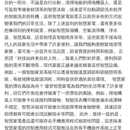
分的一部分。不論是自行出動，清掃地板的掃地機器人、還是
可提前準備食材清單的智慧冰箱，或者是可自動調節洗衣程序
的智能洗衣烘乾機，這些智慧家電裝置正以前所未有的方式改
變著我們的日常生活。除了上述提到的智慧家電，還有更多你
想像得到的便利裝置，例如智慧除濕機、空氣清淨機、淨水
器、智慧風扇、語音助理及智能燈具等等。這些裝置不僅為現
代人的居家生活中帶來了許多便利，讓我們能夠更輕鬆地管理
家務，還可進一步提升生活品質，節省寶貴的時間和能源。 正
所謂「科技始終來自於人性」，隨著人們對於舒適、便利與節
能的需求不斷增長，現代家庭正越來越依賴著這些智慧設備。
例如，一個智能家居系統可以透過智能溫度調節和節能照明系
統，有效地降低能源消耗，同時提供舒適的居住環境。 智慧家
電的潛在風險為何？ 儘管智慧家電為我們的生活帶來了許多便
利，但它們不免也會伴隨著了一些潛在的風險。例如，掃地機
器人可能會卡住或撞到障礙物、智能洗衣機可能會漏水或運轉
不穩定、智慧冰箱就可能會出現故障導致食物變壞、就連語音
助理都有可能會出現誤解指令等問題。 此外，值得一提的是，
智慧家電產品還可能存在手機應用程式相容性問題，這意味者
智慧家電的控制應用程式可能無法在所有手機操作系統上正常