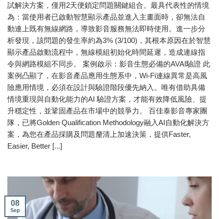
試解決方案，僅用2天便鎖定問題關鍵組合。最具代表性的情境
為：當使用者已啟動智慧顯示產品並進入主畫面時，卻無法自
動連上既有無線網路，導致影音服務無法即時使用。進一步分
析發現，該問題的發生率約為3% (3/100)，其根本原因在於智慧
顯示產品啟動流程中，無線模組初始化時間延遲，造成連線指
令與網路模組不同步。 案例啟示：影音生態必備的AVAI驗證 此
案例凸顯了，在影音產品應用生態系中，Wi-Fi連線異常是高風
險應用情境，必須在設計與驗證階段優先納入。唯有借助具備
情境重現與自動化能力的AI 驗證方案，才能有效降低風險、提
升穩定性，並鞏固產品在市場中的競爭力。 百佳泰影音專家團
隊，已將Golden Qualification Methodology融入AI自動化解決方
案，為您在產品採購及問題釐清上加速決策，提供Faster,
Easier, Better [...]
08
Sep