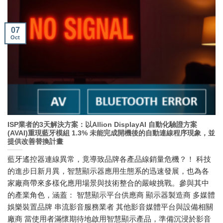
07
Oct
ISP業者的3天解決方案：以Allion DisplayAI 自動化驗證方案
(AVAI)重現藍牙模組 1.3% 未能完成開機後的自動連線程序現象，並
提供改善替換計畫
藍牙遙控器連線異常，竟導致品牌各產品線銷量危機？！ 科技
的進步日新月異，智慧顯示器應用生態系的迅速發展，也為各
家廠商帶來多樣化應用場景與技術整合的嚴峻挑戰。參與其中
的產業角色，涵蓋： 智慧顯示平台供應商 顯示器製造商 多媒體
娛樂裝置品牌 串流影音服務業者 其他影音媒體平台與設備相關
廠商 當使用者滿懷期待地啟用智慧顯示產品，準備沉浸於影音