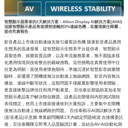
智慧顯示器業者的2天解決方案：Allion Display AI解決方案(AVAI)
追蹤智慧顯示產品售後撲朔迷離的3%連線危機，並釐清責任歸屬，
提供究責報告
影音產品上市後自動連線失敗引爆客訴危機 隨著影音產品應用
生態系的迅速發展，從智慧顯示生態系平台提供者、智慧顯示
器製造商、娛樂裝置品牌，以及串流服務業者，無不面臨多樣
化應用情境與技術整合的嚴峻挑戰。這些挑戰在真實使用中往
往更為明顯：當使用者懷抱期待，準備沉浸於智慧影音娛樂體
驗時，卻遭遇了開機後無法自動連上無線網路、影音內容無法
播放、連線中斷等狀況，這類問題不僅嚴重影響使用者體驗，
更直接衝擊品牌信任與用戶黏著度。 百佳泰近期協助某知名智
慧顯示產品客戶解決類似難題。該產品在開發與內部測試階段
表現穩定，然而上市後卻接連收到大量投訴，主要集中在開機
後無法自動連上無線網路的問題。 百佳泰顯示AI測試解決方案
(影音產品)示意圖 專業顧問團隊2天內鎖定問題根源 在接獲委託
後，百佳泰團隊立即導入品質驗證計畫，並結合AV-AI自動化測