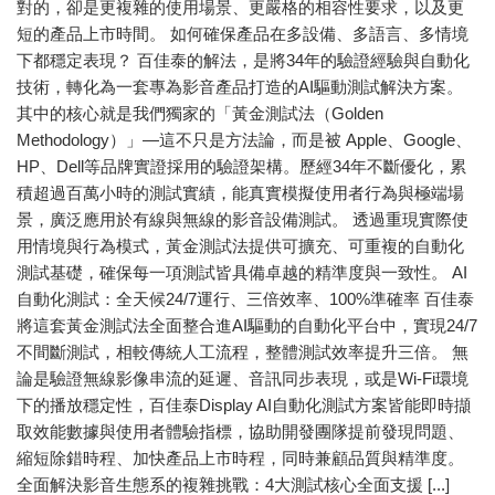
對的，卻是更複雜的使用場景、更嚴格的相容性要求，以及更
短的產品上市時間。 如何確保產品在多設備、多語言、多情境
下都穩定表現？ 百佳泰的解法，是將34年的驗證經驗與自動化
技術，轉化為一套專為影音產品打造的AI驅動測試解決方案。
其中的核心就是我們獨家的「黃金測試法（Golden
Methodology）」—這不只是方法論，而是被 Apple、Google、
HP、Dell等品牌實證採用的驗證架構。歷經34年不斷優化，累
積超過百萬小時的測試實績，能真實模擬使用者行為與極端場
景，廣泛應用於有線與無線的影音設備測試。 透過重現實際使
用情境與行為模式，黃金測試法提供可擴充、可重複的自動化
測試基礎，確保每一項測試皆具備卓越的精準度與一致性。 AI
自動化測試：全天候24/7運行、三倍效率、100%準確率 百佳泰
將這套黃金測試法全面整合進AI驅動的自動化平台中，實現24/7
不間斷測試，相較傳統人工流程，整體測試效率提升三倍。 無
論是驗證無線影像串流的延遲、音訊同步表現，或是Wi-Fi環境
下的播放穩定性，百佳泰Display AI自動化測試方案皆能即時擷
取效能數據與使用者體驗指標，協助開發團隊提前發現問題、
縮短除錯時程、加快產品上市時程，同時兼顧品質與精準度。
全面解決影音生態系的複雜挑戰：4大測試核心全面支援 [...]