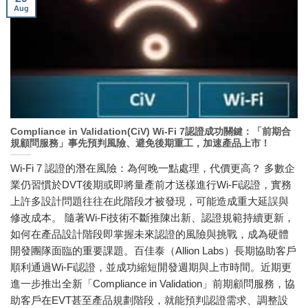
Aug
Compliance in Validation(CiV) Wi-Fi 7認證成功關鍵：「前期合
規顧問服務」事先預判風險、避免後期重工，加速產品上市！
Wi-Fi 7 認證的潛在風險：為何晚一點處理，代價更高？ 多數企
業仍習慣於DVT後期或即將量產前才送樣進行Wi-Fi認證，實務
上許多設計問題往往在此階段才被發現，可能造成重大延誤與
修改成本。 隨著Wi-Fi技術不斷推陳出新、認證規範持續更新，
如何在產品設計階段即掌握未來認證的風險與挑戰，成為硬體
開發團隊面臨的重要課題。百佳泰（Allion Labs）長期協助客戶
順利通過Wi-Fi認證，並成功縮短開發週期與上市時間。近期更
進一步推出全新「Compliance in Validation」前期顧問服務，協
助客戶在EVT甚至產品規劃階段，就能預判認證需求、調整設