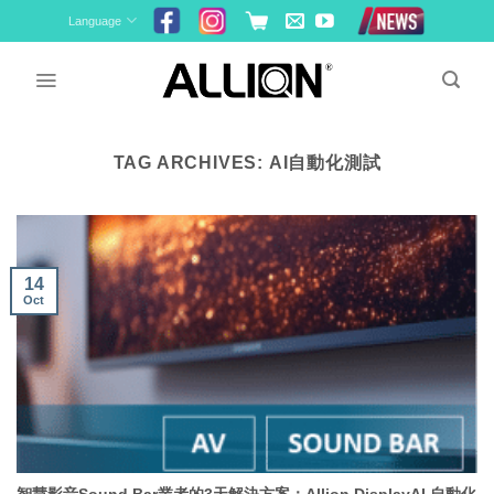
Skip
Language
to
content
TAG ARCHIVES:
AI自動化測試
14
Oct