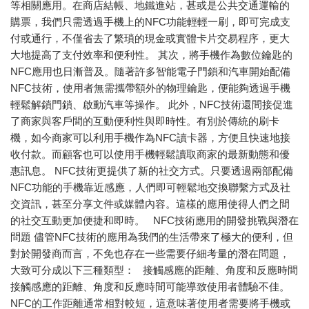
等相關應用。在商店結帳、地鐵進站，甚或是公共交通運輸的
購票，我們只需透過手機上的NFC功能輕輕一刷，即可完成支
付或通行，不僅省去了繁瑣的現金或實體卡片交易程序，更大
大地提高了支付效率和便利性。 其次，將手機作為數位鑰匙的
NFC應用也日漸普及。隨著許多智能電子門鎖和汽車開始配備
NFC技術，使用者無需攜帶額外的物理鑰匙，便能夠透過手機
輕鬆解鎖門鎖、啟動汽車等操作。 此外，NFC技術還間接促進
了商家與客戶間的互動便利性與即時性。有別於傳統的刷卡
機，如今商家可以利用手機作為NFC讀卡器，方便且快速地接
收付款。而顧客也可以使用手機輕鬆讀取商家的最新動態和優
惠訊息。 NFC技術更提供了新的社交方式。只要透過兩部配備
NFC功能的手機靠近感應，人們即可輕鬆地交換聯繫方式及社
交資訊，甚至分享文件或媒體內容。這樣的應用使得人們之間
的社交互動更加便捷和即時。 NFC技術應用的開發挑戰與潛在
問題 儘管NFC技術的應用為我們的生活帶來了極大的便利，但
對於開發商而言，不免也存在一些需要仔細考量的潛在問題，
大致可分成以下三種類型： 接觸感應的距離、角度和反應時間
接觸感應的距離、角度和反應時間可能導致使用者體驗不佳。
NFC的工作距離通常相對較短，這意味著使用者需要將手機或