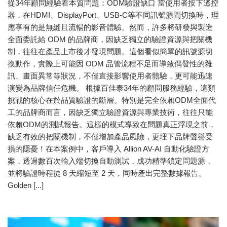
從34年顧問經驗看本質問題：ODM驗證缺口 當使用者按下遙控
器，在HDMI、DisplayPort、USB-C等不同訊號源間切換時，理
應享有的是無縫且流暢的影音體驗。然而，許多將研發與製造
全面委託給 ODM 的品牌商，因缺乏獨立的驗證資源與把關機
制，往往在產品上市後才發現問題。這個看似簡單的訊號源切
換動作，實際上可能因 ODM 品管流程不足而導致偶發性的雜
訊、畫面異常等狀況，不僅直接影響使用者體驗，更可能迅速
演變為品牌信任危機。 根據百佳泰34年的顧問服務經驗，這類
挑戰的核心在於品質驗證的斷層。特別是完全依賴ODM全面代
工的品牌商而言，因缺乏獨立驗證資源與專業技術，往往只能
依賴ODM的測試報告。這樣的模式導致在問題真正浮現之前，
缺乏有效的把關機制，不僅增加產品風險，更埋下品牌聲譽受
損的隱憂！在本案例中，客戶導入 Allion AV-AI 自動化驗證方
案，透過數百次輸入端切換自動測試，成功精準鎖定問題源，
並將驗證時程從 8 天縮短至 2 天，同時產出完整數據報告。
Golden [...]