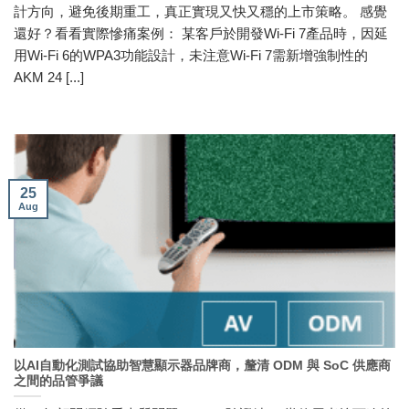
計方向，避免後期重工，真正實現又快又穩的上市策略。 感覺
還好？看看實際慘痛案例： 某客戶於開發Wi-Fi 7產品時，因延
用Wi-Fi 6的WPA3功能設計，未注意Wi-Fi 7需新增強制性的
AKM 24 [...]
25
Aug
以AI自動化測試協助智慧顯示器品牌商，釐清 ODM 與 SoC 供應商
之間的品管爭議